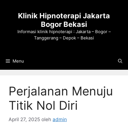
Langsung
ke
Klinik Hipnoterapi Jakarta
isi
Bogor Bekasi
Informasi klinik hipnoterapi : Jakarta – Bogor –
Tanggerang – Depok – Bekasi
Menu
Perjalanan Menuju
Titik Nol Diri
April 27, 2025
oleh
admin